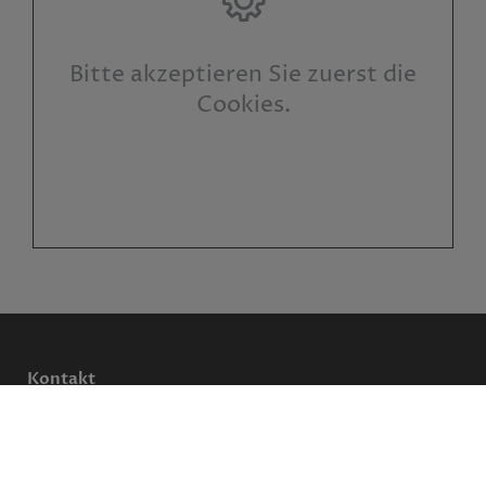
Bitte akzeptieren Sie zuerst die
Cookies.
Kontakt
Mario Lenski Heizung-Bad-Sola
r
Inhaber:
Mario Lenski
Von-Gemmingen-Str. 18