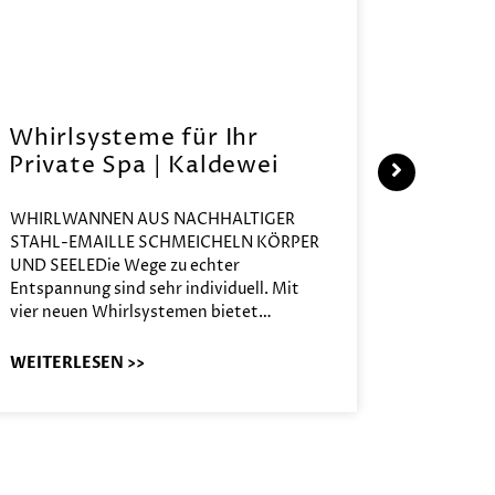
Whirlsysteme für Ihr
Gesta
Private Spa | Kaldewei
alltä
HANS
WHIRLWANNEN AUS NACHHALTIGER
STAHL-EMAILLE SCHMEICHELN KÖRPER
Stil für
UND SEELEDie Wege zu echter
HANSAGEN
Entspannung sind sehr individuell. Mit
Reihe von
vier neuen Whirlsystemen bietet…
die unter
Räume ko
WEITERLESEN >>
WEITERL