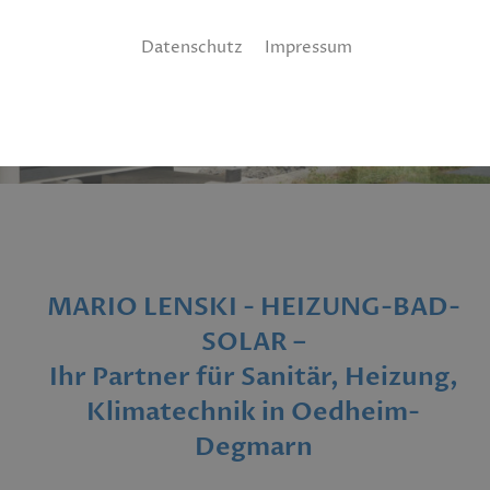
Datenschutz
Impressum
MARIO LENSKI - HEIZUNG-BAD-
SOLAR –
Ihr Partner für Sanitär, Heizung,
Klimatechnik in Oedheim-
Degmarn