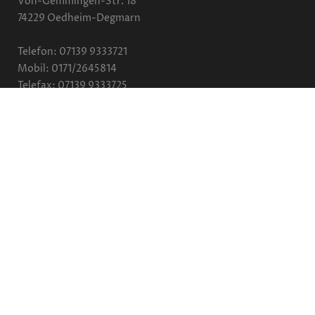
Von-Gemmingen-Str. 18
74229 Oedheim-Degmarn
Telefon: 07139 9333721
Mobil: 0171/2645814
Telefax: 07139 9333725
E-Mail:
info@lenski-heizung.de
Öffnungszeiten
Montag – Donnerstag:
7.30-16.30 Uhr
Freitag:
7.30-15.00 Uhr